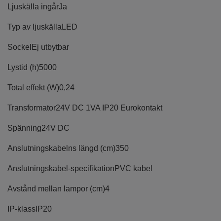
Ljuskälla ingår
Ja
Typ av ljuskälla
LED
Sockel
Ej utbytbar
Lystid (h)
5000
Total effekt (W)
0,24
Transformator
24V DC 1VA IP20 Eurokontakt
Spänning
24V DC
Anslutningskabelns längd (cm)
350
Anslutningskabel-specifikation
PVC kabel
Avstånd mellan lampor (cm)
4
IP-klass
IP20