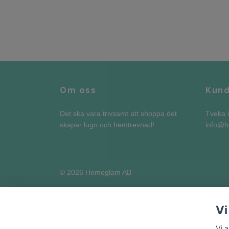
Om oss
Kund
Det ska vara trivsamt att shoppa det
Tveka i
skapar lugn och hemtrevnad!
info@
© 2026 Homeglam AB
Vi
Vi 