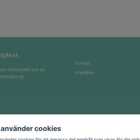
tjänst
Kontakt
nte att kontakta oss på
Köpvillkor
homeglam.se
 använder cookies
använder cookies för att anpassa det innehåll som visas för dig och