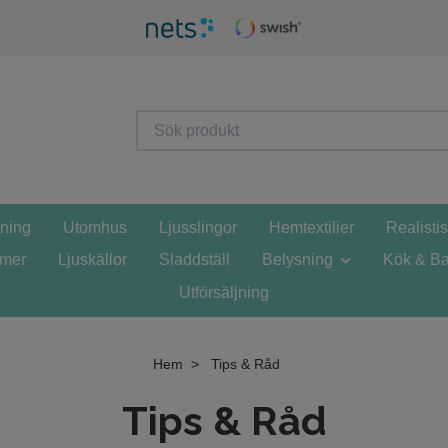
sning
Utomhus
Ljusslingor
Hemtextilier
Realisti
mmer
Ljuskällor
Sladdställ
Belysning
Kök & Ba
Utförsäljning
Hem
Tips & Råd
Tips & Råd