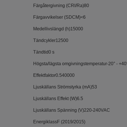
Färgåtergivning (CRI/Ra)
80
Färgavvikelser (SDCM)
<6
Medellivslängd (h)
15000
Tändcykler
12500
Tändtid
0 s
Högsta/lägsta omgivningstemperatur
-20° - +40
Effektfaktor
0.540000
Ljuskällans Strömstyrka (mA)
53
Ljuskällans Effekt (W)
6.5
Ljuskällans Spänning (V)
220-240VAC
Energiklass
F (2019/2015)