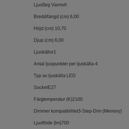
Ljusfärg
Varmvit
Bredd/längd (cm)
6,00
Höjd (cm)
10,70
Djup (cm)
6,00
Ljuskällor
1
Antal ljuspunkter per ljuskälla
4
Typ av ljuskälla
LED
Sockel
E27
Färgtemperatur (K)
2100
Dimmer kompatibilitet
3-Step-Dim (Memory)
Ljusflöde (lm)
700