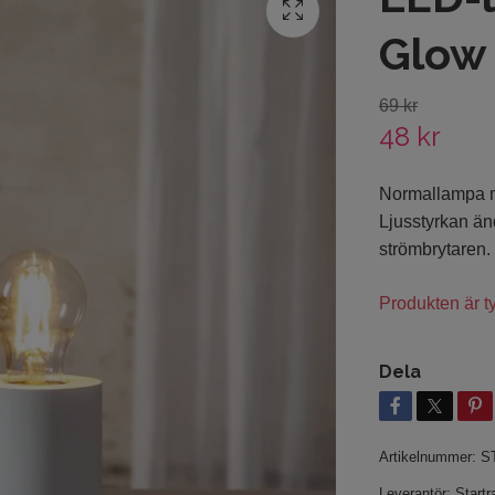
Glow
69 kr
48 kr
Normallampa m
Ljusstyrkan än
strömbrytaren.
Produkten är tyv
Dela
Artikelnummer:
S
Leverantör:
Startr