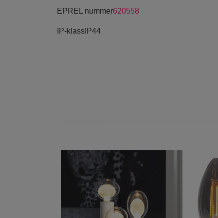
EPREL nummer
620558
IP-klass
IP44