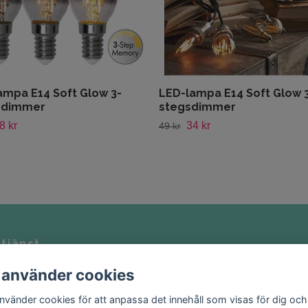
ampa E14 Soft Glow 3-
LED-lampa E14 Soft Glow 
 dimmer
stegsdimmer
8 kr
34 kr
49 kr
tjänst
Kontakt
 använder cookies
nte att kontakta oss på
Köpvillkor
homeglam.se
använder cookies för att anpassa det innehåll som visas för dig och