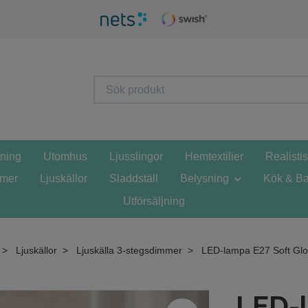
sning
Utomhus
Ljusslingor
Hemtextilier
Realisti
mmer
Ljuskällor
Sladdställ
Belysning
Kök & Ba
Utförsäljning
Ljuskällor
Ljuskälla 3-stegsdimmer
LED-lampa E27 Soft Glo
LED-