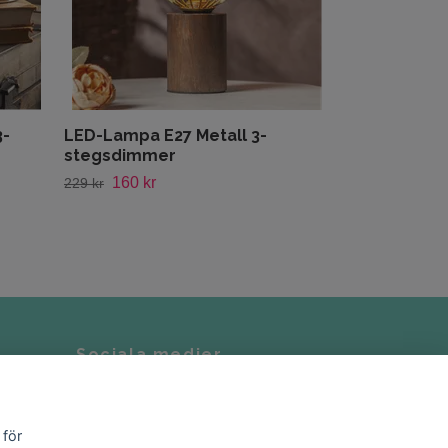
3-
LED-Lampa E27 Metall 3-
stegsdimmer
160 kr
229 kr
Sociala medier
Instagram
 för