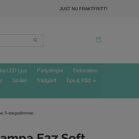
JUST NU FRAKTFRITT!
ska LED Ljus
Partyslingor
Dekoration
r
Småel
Trädgård
Tips & Råd
w 3-stegsdimmer
lampa E27 Soft