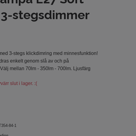
 3-stegsdimmer
ed 3-stegs klickdimring med minnesfunktion!
dras enkelt genom slå av och på
 Välj mellan 70lm - 350lm - 700lm. Ljusfärg
ärr slut i lager. :(
T354-84-1
ading