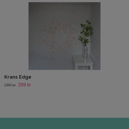
Krans Edge
209 kr
299 kr