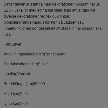
Batteridriven ljusslinga med dekorationer. Slingan har 20
LED-ljuskällor med ett härligt sken. Kan användas vid
diverse dekorationer, vid tex dukningar,
blomsterarrangemang, i fönster, på väggen osv.
Timerfunktionen gör det enkelt att ställa in när slingan ska
lysa.
Färg
Silver
Anslutningskabelns färg
Transparent
Produktkabelns färg
Silver
Ljusfärg
Varmvit
Bredd/längd (cm)
300,00
Höjd (cm)
3,50
Djup (cm)
2,00