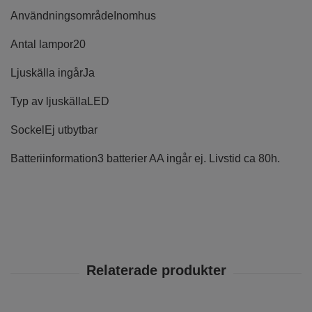
Användningsområde
Inomhus
Antal lampor
20
Ljuskälla ingår
Ja
Typ av ljuskälla
LED
Sockel
Ej utbytbar
Batteriinformation
3 batterier AA ingår ej. Livstid ca 80h.