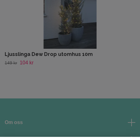
Ljusslinga Dew Drop utomhus 10m
104 kr
149 kr
Om oss