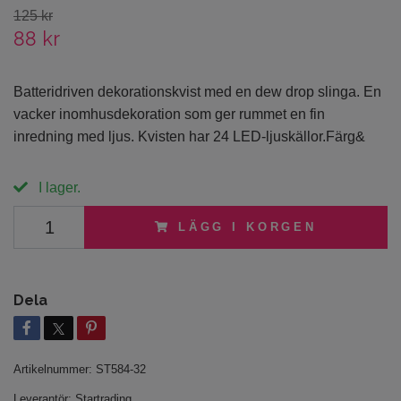
125 kr
88 kr
Batteridriven dekorationskvist med en dew drop slinga. En
vacker inomhusdekoration som ger rummet en fin
inredning med ljus. Kvisten har 24 LED-ljuskällor.Färg&
I lager.
LÄGG I KORGEN
Dela
Artikelnummer:
ST584-32
Leverantör:
Startrading