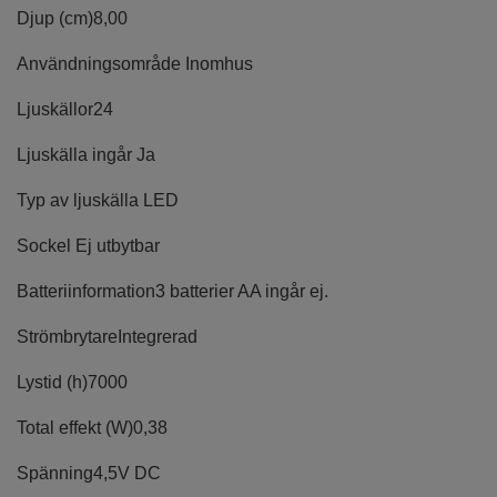
Djup (cm)
8,00
Användningsområde
Inomhus
Ljuskällor
24
Ljuskälla ingår
Ja
Typ av ljuskälla
LED
Sockel
Ej utbytbar
Batteriinformation
3 batterier AA ingår ej.
Strömbrytare
Integrerad
Lystid (h)
7000
Total effekt (W)
0,38
Spänning
4,5V DC