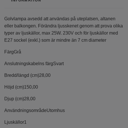
INFORMATION
Golvlampa avsedd att användas på uteplatsen, altanen
eller balkongen. Förändra ljusskenet genom att prova olika
typer av ljuskällor, max 25W. 230V och för ljuskällor med
E27 sockel (exkl.) som är mindre än 7 cm diameter
Färg
Grå
Anslutningskabelns färg
Svart
Bredd/längd (cm)
28,00
Höjd (cm)
150,00
Djup (cm)
28,00
Användningsområde
Utomhus
Ljuskällor
1