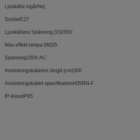
Ljuskälla ingår
Nej
Sockel
E27
Ljuskällans Spänning (V)
230V
Max-effekt lampa (W)
25
Spänning
230V AC
Anslutningskabelns längd (cm)
300
Anslutningskabel-specifikation
H05RN-F
IP-klass
IP65