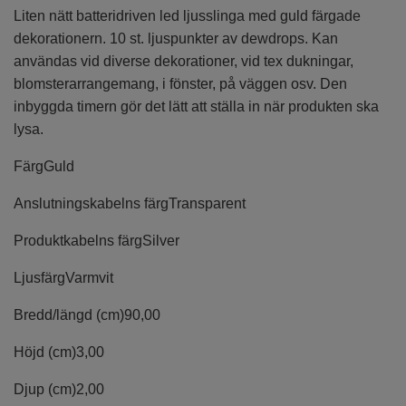
Liten nätt batteridriven led ljusslinga med guld färgade
dekorationern. 10 st. ljuspunkter av dewdrops. Kan
användas vid diverse dekorationer, vid tex dukningar,
blomsterarrangemang, i fönster, på väggen osv. Den
inbyggda timern gör det lätt att ställa in när produkten ska
lysa.
Färg
Guld
Anslutningskabelns färg
Transparent
Produktkabelns färg
Silver
Ljusfärg
Varmvit
Bredd/längd (cm)
90,00
Höjd (cm)
3,00
Djup (cm)
2,00