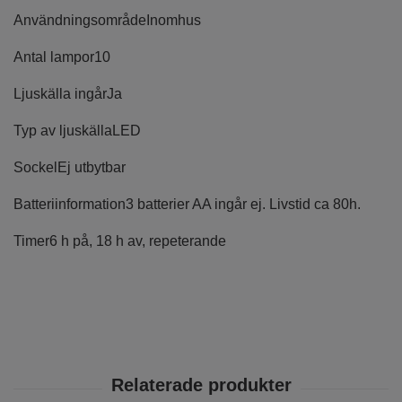
Användningsområde
Inomhus
Antal lampor
10
Ljuskälla ingår
Ja
Typ av ljuskälla
LED
Sockel
Ej utbytbar
Batteriinformation
3 batterier AA ingår ej. Livstid ca 80h.
Timer
6 h på, 18 h av, repeterande