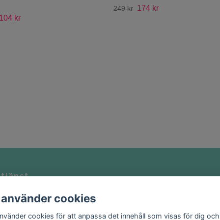
174 kr
249 kr
104 kr
tjänst
Kontakt
 använder cookies
nte att kontakta oss på
Köpvillkor
homeglam.se
använder cookies för att anpassa det innehåll som visas för dig och