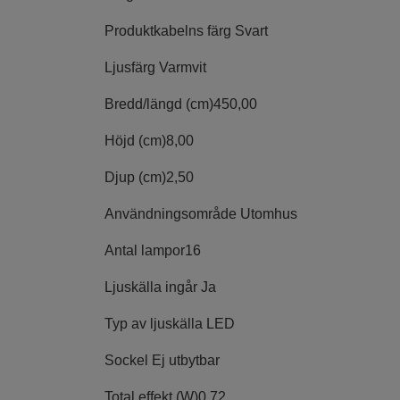
Produktkabelns färg
Svart
Ljusfärg
Varmvit
Bredd/längd (cm)
450,00
Höjd (cm)
8,00
Djup (cm)
2,50
Användningsområde
Utomhus
Antal lampor
16
Ljuskälla ingår
Ja
Typ av ljuskälla
LED
Sockel
Ej utbytbar
Total effekt (W)
0,72