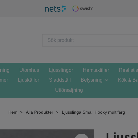
sning
Utomhus
Ljusslingor
Hemtextilier
Realisti
mmer
Ljuskällor
Sladdställ
Belysning
Kök & Ba
Utförsäljning
Hem
Alla Produkter
Ljusslinga Small Hooky multifärg
Ljuss