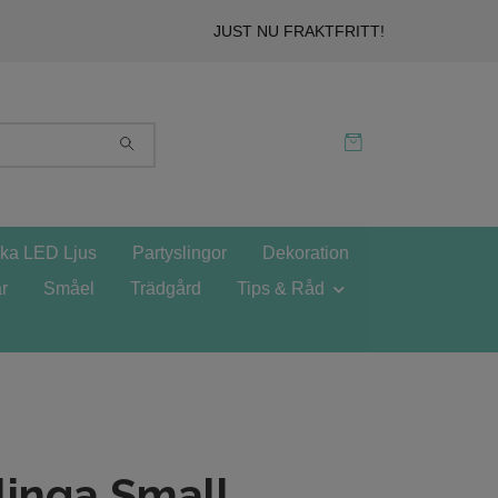
JUST NU FRAKTFRITT!
ska LED Ljus
Partyslingor
Dekoration
r
Småel
Trädgård
Tips & Råd
linga Small