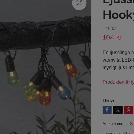
Hooky
149 kr
104 kr
En ljusslinga 
varmvita LED-l
mysigt ljus i 
Produkten är tyv
Dela
Artikelnummer:
S
Leverantör:
Startr