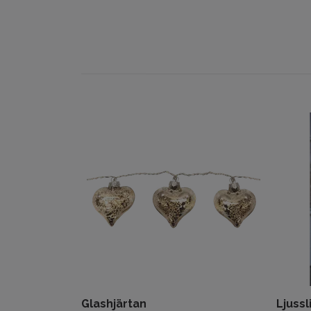
Glashjärtan
Ljuss