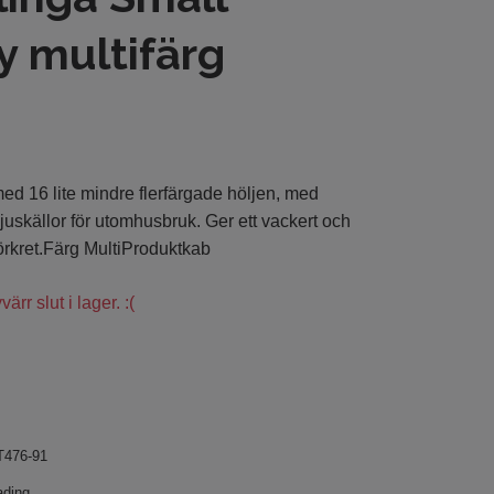
 multifärg
med 16 lite mindre flerfärgade höljen, med
juskällor för utomhusbruk. Ger ett vackert och
mörkret.Färg MultiProduktkab
ärr slut i lager. :(
T476-91
ading