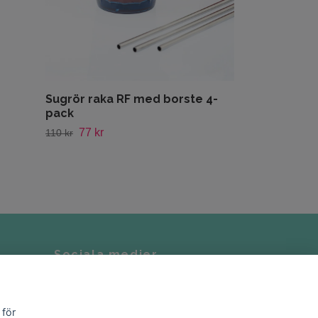
Sugrör raka RF med borste 4-
pack
77 kr
110 kr
Sociala medier
Instagram
 för