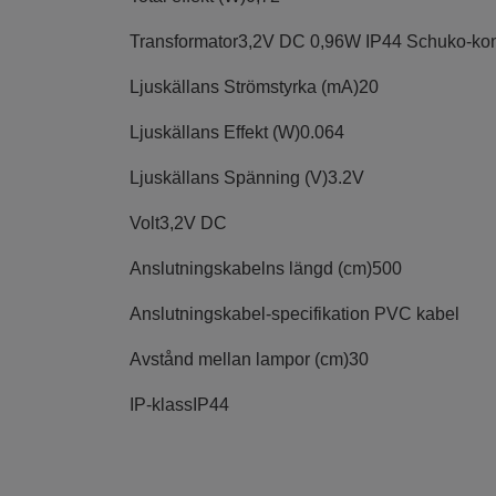
Transformator
3,2V DC 0,96W IP44 Schuko-kon
Ljuskällans Strömstyrka (mA)
20
Ljuskällans Effekt (W)
0.064
Ljuskällans Spänning (V)
3.2V
Volt
3,2V DC
Anslutningskabelns längd (cm)
500
Anslutningskabel-specifikation
PVC kabel
Avstånd mellan lampor (cm)
30
IP-klass
IP44