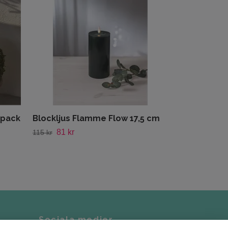
97 kr
139 kr
-pack
Blockljus Flamme Flow 17,5 cm
81 kr
115 kr
Sociala medier