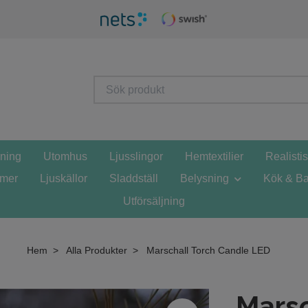
sning
Utomhus
Ljusslingor
Hemtextilier
Realisti
mmer
Ljuskällor
Sladdställ
Belysning
Kök & Ba
Utförsäljning
Hem
Alla Produkter
Marschall Torch Candle LED
Marsc