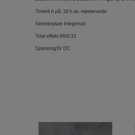
Timer
6 h på, 18 h av, repeterande
Strömbrytare
Integrerad
Total effekt (W)
0,15
Spänning
3V DC