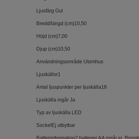
Ljusfärg
Gul
Bredd/längd (cm)
10,50
Höjd (cm)
7,00
Djup (cm)
10,50
Användningsområde
Utomhus
Ljuskällor
1
Antal ljuspunkter per ljuskälla
18
Ljuskälla ingår
Ja
Typ av ljuskälla
LED
Sockel
Ej utbytbar
Batteriinformation
2 batterier AA ingår ej. Brinnt