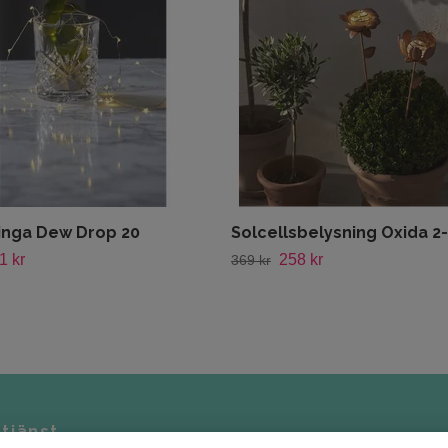
linga Dew Drop 20
Solcellsbelysning Oxida 2
1 kr
258 kr
369 kr
tjänst