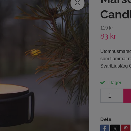
Cand
119 kr
83 kr
Utomhusmarscha
som flammar rea
SvartLjusfärg
I lager.
Dela