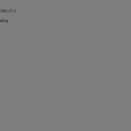
T062-37-1
ading