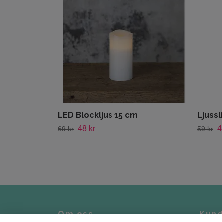
LED Blockljus 15 cm
Ljuss
48 kr
4
69 kr
59 kr
Om oss
Kund