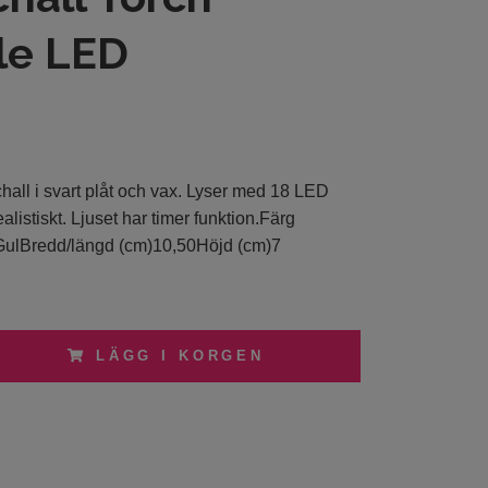
le LED
ll i svart plåt och vax. Lyser med 18 LED
listiskt. Ljuset har timer funktion.Färg
 GulBredd/längd (cm)10,50Höjd (cm)7
LÄGG I KORGEN