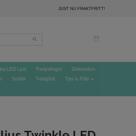
JUST NU FRAKTFRITT!
ska LED Ljus
Partyslingor
Dekoration
r
Småel
Trädgård
Tips & Råd
ljus Twinkle LED