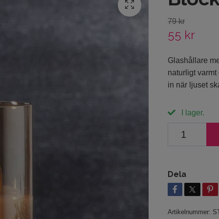
79 kr
55 kr
Glashållare me
naturligt varmt
in när ljuset sk
I lager.
Dela
Artikelnummer:
S