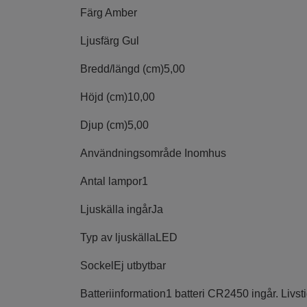
Färg
Amber
Ljusfärg
Gul
Bredd/längd (cm)
5,00
Höjd (cm)
10,00
Djup (cm)
5,00
Användningsområde
Inomhus
Antal lampor
1
Ljuskälla ingår
Ja
Typ av ljuskälla
LED
Sockel
Ej utbytbar
Batteriinformation
1 batteri CR2450 ingår. Livst