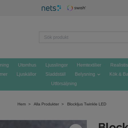
sning
Utomhus
Ljusslingor
Hemtextilier
Realisti
mmer
Ljuskällor
Sladdställ
Belysning
Kök & Ba
Utförsäljning
Hem
Alla Produkter
Blockljus Twinkle LED
Block