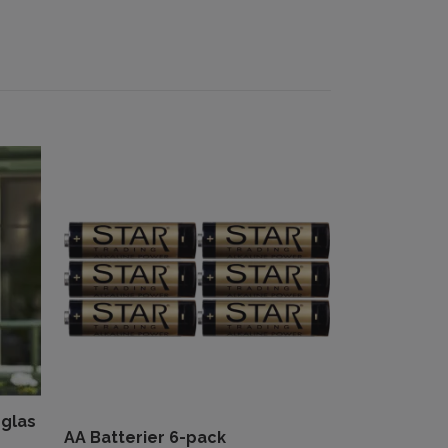
Solcellsling
153 kr
219 kr
 glas
AA Batterier 6-pack