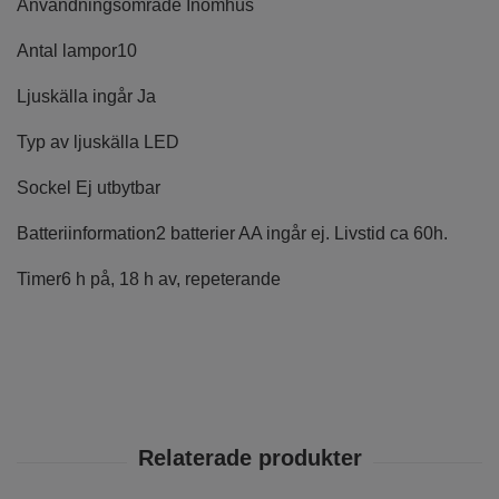
Användningsområde
Inomhus
Antal lampor
10
Ljuskälla ingår
Ja
Typ av ljuskälla
LED
Sockel
Ej utbytbar
Batteriinformation
2 batterier AA ingår ej. Livstid ca 60h.
Timer
6 h på, 18 h av, repeterande