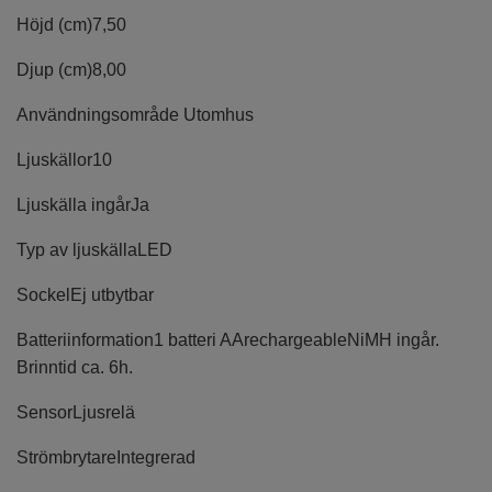
Höjd (cm)
7,50
Djup (cm)
8,00
Användningsområde
Utomhus
Ljuskällor
10
Ljuskälla ingår
Ja
Typ av ljuskälla
LED
Sockel
Ej utbytbar
Batteriinformation
1 batteri AArechargeableNiMH ingår.
Brinntid ca. 6h.
Sensor
Ljusrelä
Strömbrytare
Integrerad