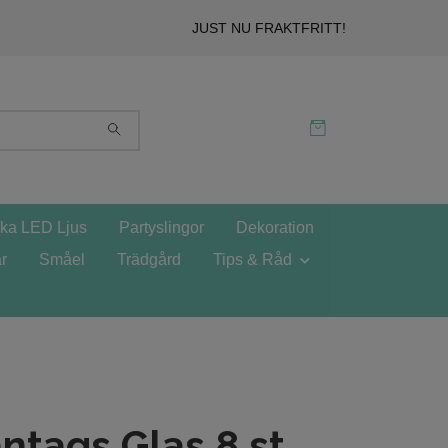
JUST NU FRAKTFRITT!
ska LED Ljus
Partyslingor
Dekoration
r
Småel
Trädgård
Tips & Råd
ntags Glas 8 st