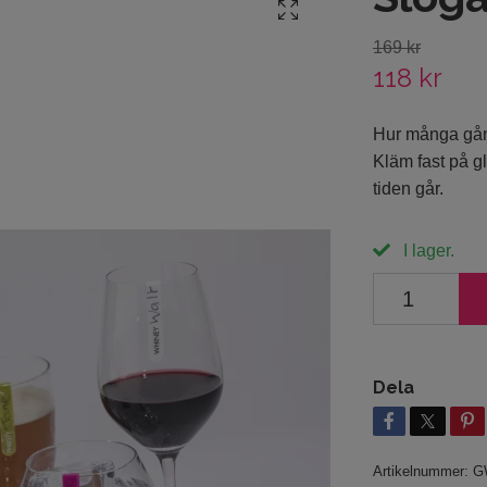
169 kr
118 kr
Hur många gång
Kläm fast på gl
tiden går.
I lager.
Dela
Artikelnummer:
G