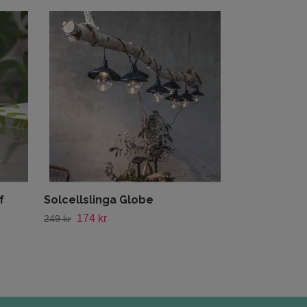
Batteri 20-p
Alkaline
104 kr
149 kr
f
Solcellslinga Globe
174 kr
249 kr