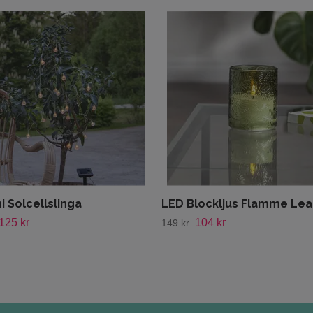
i Solcellslinga
LED Blockljus Flamme Lea
125 kr
104 kr
149 kr