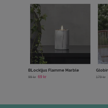
BLockljus Flamme Marble
Globin
69 kr
99 kr
179 kr