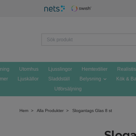
sning
Utomhus
Ljusslingor
Hemtextilier
Realisti
mmer
Ljuskällor
Sladdställ
Belysning
Kök & Ba
Utförsäljning
Hem
Alla Produkter
Slogantags Glas 8 st
Sloga