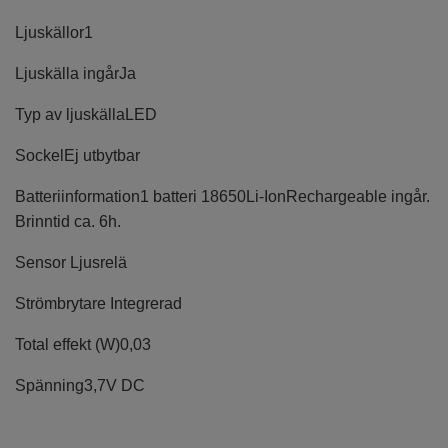
Ljuskällor
1
Ljuskälla ingår
Ja
Typ av ljuskälla
LED
Sockel
Ej utbytbar
Batteriinformation
1 batteri 18650Li-IonRechargeable ingår.
Brinntid ca. 6h.
Sensor
Ljusrelä
Strömbrytare
Integrerad
Total effekt (W)
0,03
Spänning
3,7V DC